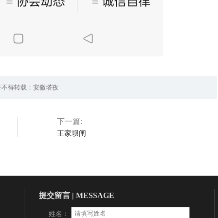
许不得转载：安徽塔孜
下一篇:
王家坝闸
提交留言 | MESSAGE
姓名：